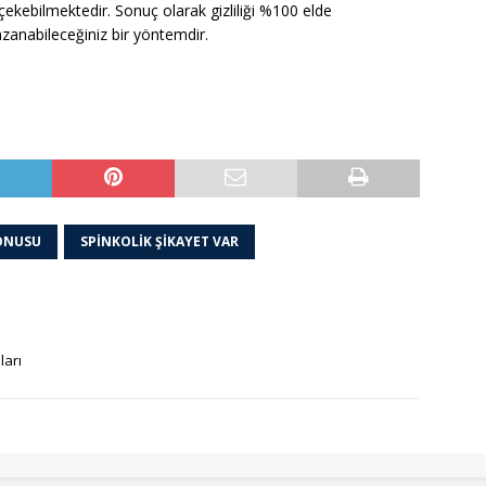
çekebilmektedir. Sonuç olarak gizliliği %100 elde
azanabileceğiniz bir yöntemdir.
ONUSU
SPINKOLIK ŞIKAYET VAR
ları