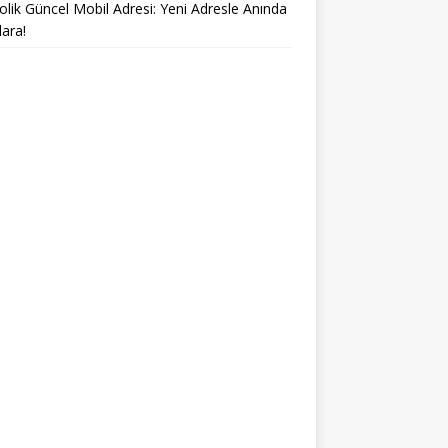
olik Güncel Mobil Adresi: Yeni Adresle Anında
ara!